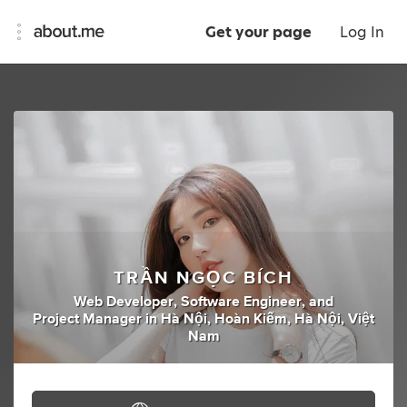
Get your page
Log In
TRẦN NGỌC BÍCH
Web Developer
,
Software Engineer
,
and
Project Manager
in
Hà Nội, Hoàn Kiếm, Hà Nội, Việt
Nam