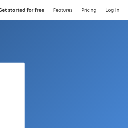
Get started for free
Features
Pricing
Log In