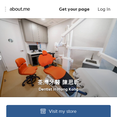
Get your page
Log In
荃灣牙醫 陳思昕
Dentist
in
Hong Kong
Visit my store