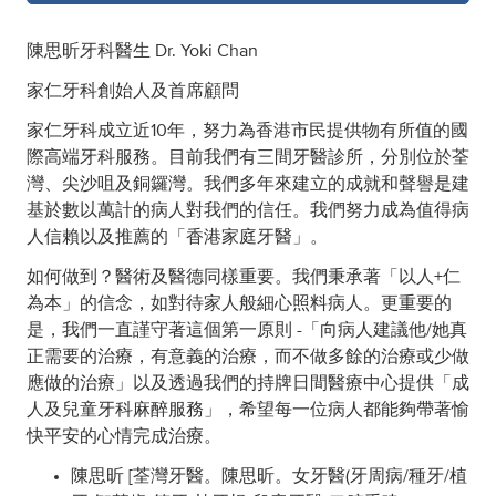
陳思昕牙科醫生 Dr. Yoki Chan
家仁牙科創始人及首席顧問
家仁牙科成立近10年，努力為香港市民提供物有所值的國
際高端牙科服務。目前我們有三間牙醫診所，分別位於荃
灣、尖沙咀及銅鑼灣。我們多年來建立的成就和聲譽是建
基於數以萬計的病人對我們的信任。我們努力成為值得病
人信賴以及推薦的「香港家庭牙醫」。
如何做到？醫術及醫德同樣重要。我們秉承著「以人+仁
為本」的信念，如對待家人般細心照料病人。更重要的
是，我們一直謹守著這個第一原則 -「向病人建議他/她真
正需要的治療，有意義的治療，而不做多餘的治療或少做
應做的治療」以及透過我們的持牌日間醫療中心提供「成
人及兒童牙科麻醉服務」，希望每一位病人都能夠帶著愉
快平安的心情完成治療。
陳思昕 [荃灣牙醫。陳思昕。女牙醫(牙周病/種牙/植