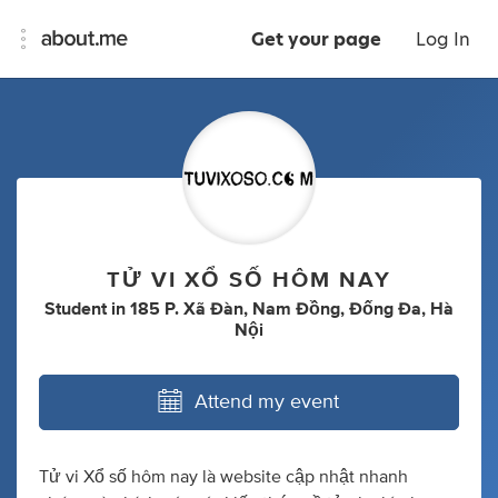
Get your page
Log In
TỬ VI XỔ SỐ HÔM NAY
Student
in
185 P. Xã Đàn, Nam Đồng, Đống Đa, Hà
Nội
Attend my event
Tử vi Xổ số hôm nay là website cập nhật nhanh