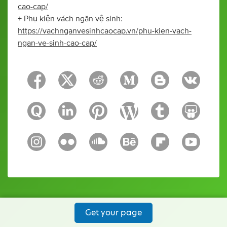
cao-cap/
+ Phụ kiện vách ngăn vệ sinh:
https://vachnganvesinhcaocap.vn/phu-kien-vach-
ngan-ve-sinh-cao-cap/
Get your page