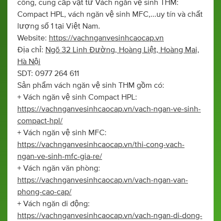
công, cung cấp vật tư Vách ngăn vệ sinh THM:
Compact HPL, vách ngăn vệ sinh MFC,...uy tín và chất
lượng số 1 tại Việt Nam.
Website:
https://vachnganvesinhcaocap.vn
Địa chỉ:
Ngõ 32 Linh Đường, Hoàng Liệt, Hoàng Mai,
Hà Nội
SDT: 0977 264 611
Sản phẩm vách ngăn vệ sinh THM gồm có:
+ Vách ngăn vệ sinh Compact HPL:
https://vachnganvesinhcaocap.vn/vach-ngan-ve-sinh-
compact-hpl/
+ Vách ngăn vệ sinh MFC:
https://vachnganvesinhcaocap.vn/thi-cong-vach-
ngan-ve-sinh-mfc-gia-re/
+ Vách ngăn văn phòng:
https://vachnganvesinhcaocap.vn/vach-ngan-van-
phong-cao-cap/
+ Vách ngăn di động:
https://vachnganvesinhcaocap.vn/vach-ngan-di-dong-