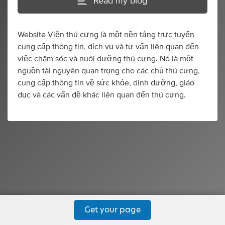
Read my blog
Website Viện thú cưng là một nền tảng trực tuyến
cung cấp thông tin, dịch vụ và tư vấn liên quan đến
việc chăm sóc và nuôi dưỡng thú cưng. Nó là một
nguồn tài nguyên quan trọng cho các chủ thú cưng,
cung cấp thông tin về sức khỏe, dinh dưỡng, giáo
dục và các vấn đề khác liên quan đến thú cưng.
Get your page