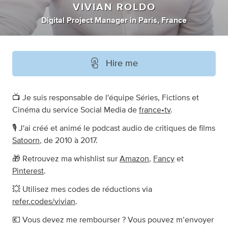
VIVIAN ROLDO
Digital Project Manager
in
Paris, France
Hire me
📺 Je suis responsable de l'équipe Séries, Fictions et
Cinéma du service Social Media de
france•tv
.
🎙 J'ai créé et animé le podcast audio de critiques de films
Satoorn
, de 2010 à 2017.
🎁 Retrouvez ma whishlist sur
Amazon
,
Fancy
et
Pinterest
.
💥 Utilisez mes codes de réductions via
refer.codes/vivian
.
💶 Vous devez me rembourser ? Vous pouvez m’envoyer