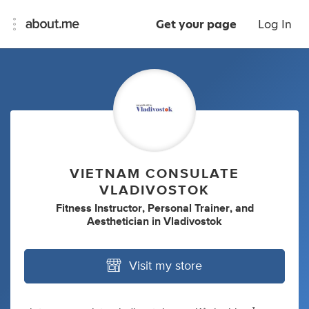
Get your page
Log In
VIETNAM CONSULATE
VLADIVOSTOK
Fitness Instructor
,
Personal Trainer
,
and
Aesthetician
in
Vladivostok
Visit my store