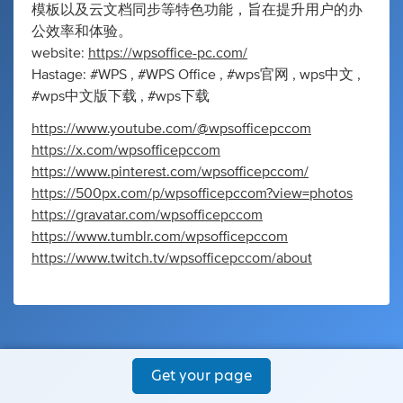
模板以及云文档同步等特色功能，旨在提升用户的办
公效率和体验。
website:
https://wpsoffice-pc.com/
Hastage: #WPS , #WPS Office , #wps官网 , wps中文 ,
#wps中文版下载 , #wps下载
https://www.youtube.com/@wpsofficepccom
https://x.com/wpsofficepccom
https://www.pinterest.com/wpsofficepccom/
https://500px.com/p/wpsofficepccom?view=photos
https://gravatar.com/wpsofficepccom
https://www.tumblr.com/wpsofficepccom
https://www.twitch.tv/wpsofficepccom/about
Get your page