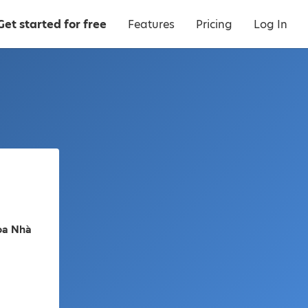
Get started for free
Features
Pricing
Log In
òa Nhà