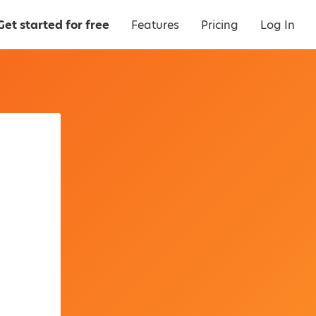
Get started for free
Features
Pricing
Log In