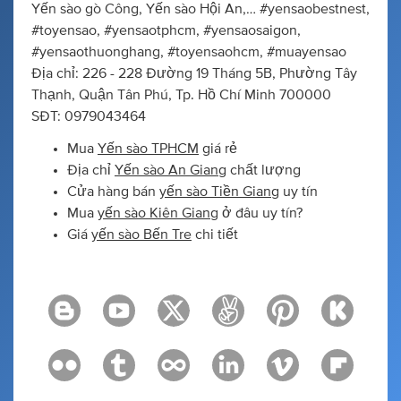
Yến sào gò Công, Yến sào Hội An,… #yensaobestnest,
#toyensao, #yensaotphcm, #yensaosaigon,
#yensaothuonghang, #toyensaohcm, #muayensao
Địa chỉ: 226 - 228 Đường 19 Tháng 5B, Phường Tây
Thạnh, Quận Tân Phú, Tp. Hồ Chí Minh 700000
SĐT: 0979043464
Mua
Yến sào TPHCM
giá rẻ
Địa chỉ
Yến sào An Giang
chất lượng
Cửa hàng bán
yến sào Tiền Giang
uy tín
Mua
yến sào Kiên Giang
ở đâu uy tín?
Giá
yến sào Bến Tre
chi tiết