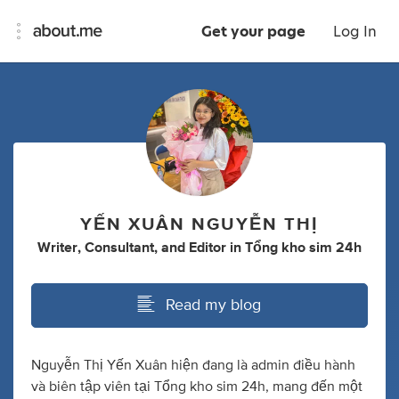
Get your page
Log In
YẾN XUÂN NGUYỄN THỊ
Writer
,
Consultant
,
and
Editor
in
Tổng kho sim 24h
Read my blog
Nguyễn Thị Yến Xuân hiện đang là admin điều hành
và biên tập viên tại Tổng kho sim 24h, mang đến một