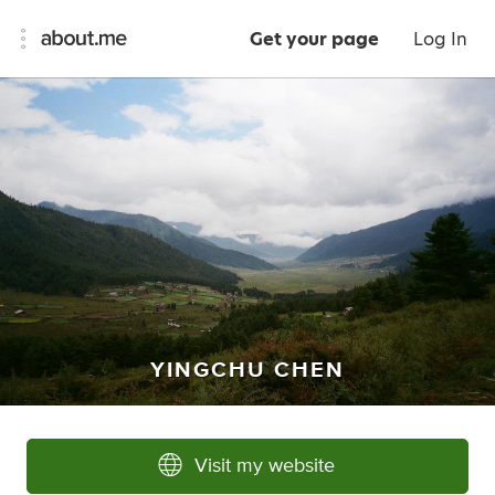
Get your page
Log In
YINGCHU CHEN
Visit my website