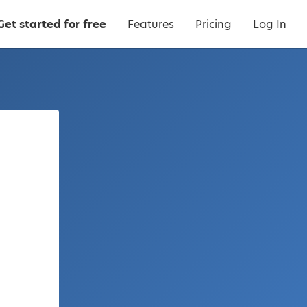
Get started for free
Features
Pricing
Log In