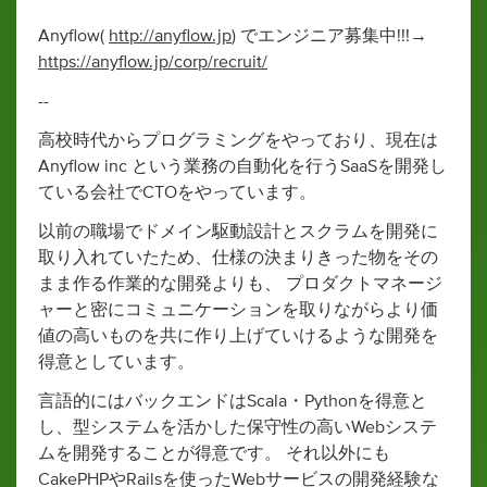
Anyflow(
http://anyflow.jp
) でエンジニア募集中!!!→
https://anyflow.jp/corp/recruit/
--
高校時代からプログラミングをやっており、現在は
Anyflow inc という業務の自動化を行うSaaSを開発し
ている会社でCTOをやっています。
以前の職場でドメイン駆動設計とスクラムを開発に
取り入れていたため、仕様の決まりきった物をその
まま作る作業的な開発よりも、 プロダクトマネージ
ャーと密にコミュニケーションを取りながらより価
値の高いものを共に作り上げていけるような開発を
得意としています。
言語的にはバックエンドはScala・Pythonを得意と
し、型システムを活かした保守性の高いWebシステ
ムを開発することが得意です。 それ以外にも
CakePHPやRailsを使ったWebサービスの開発経験な