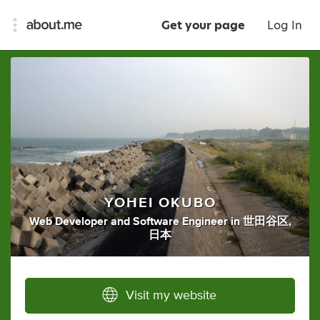
Get your page
Log In
YOHEI OKUBO
Web Developer
and
Software Engineer
in
世田谷区,
日本
Visit my website