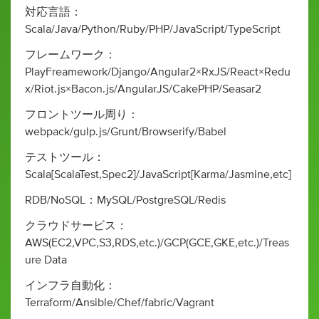
対応言語：
Scala/Java/Python/Ruby/PHP/JavaScript/TypeScript
フレームワーク：
PlayFreamework/Django/Angular2×RxJS/React×Redu
x/Riot.js×Bacon.js/AngularJS/CakePHP/Seasar2
フロントツール周り：
webpack/gulp.js/Grunt/Browserify/Babel
テストツール：
Scala[ScalaTest,Spec2]/JavaScript[Karma/Jasmine,etc]
RDB/NoSQL：MySQL/PostgreSQL/Redis
クラウドサービス：
AWS(EC2,VPC,S3,RDS,etc.)/GCP(GCE,GKE,etc.)/Treas
ure Data
インフラ自動化：
Terraform/Ansible/Chef/fabric/Vagrant