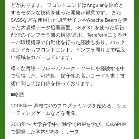
どがあります。 フロントエンドはAngularを始めと
するモダンな技術を使った開発が得意です。 また
SASSなどを使用したUIデザインやApache Beamを使
った大規模データ処理基盤、k8s(GKE)を使った広告
配信のインフラ基盤の構築/運用、Terraformによるサ
ーバ環境構築の自動化を行った経験もあり、バック
エンドからフロントエンド、インフラ周りまで幅広
い領域をカバーしています。
様々な言語・フレームワーク・ツールを経験する中
で習得した、可読性・保守性の高いコードを書く技
術に関しては自信を持っております。
■略歴
2008年〜 高校でCのプログラミングを始める。シュ
ーティングゲームなどを開発。
2013年〜 大学在学中に独学でPHPを学び、CakePHP
で開発した学内SNSをリリース。