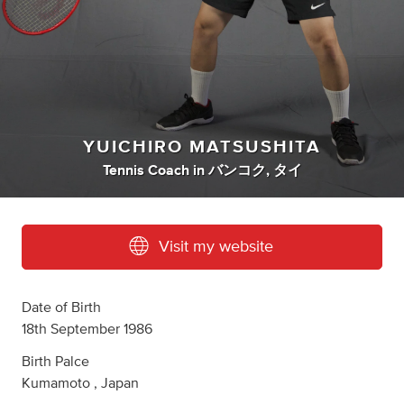
YUICHIRO MATSUSHITA
Tennis Coach
in
バンコク, タイ
Visit my website
Date of Birth
18th September 1986
Birth Palce
Kumamoto , Japan