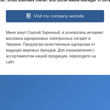
ter
,
Small Business Owner
,
and
Social Media Manager
in
Ukra
Visit my company website
Меня зовут Сергей Заречный, я основатель интернет
магазина одноразовых электронных сигарет в
Украине. Предлагаю качественные одноразки от
видущих мировых брендов. Для ознакомления с
ассортиментом нашей продукции, переходите на
сайт.