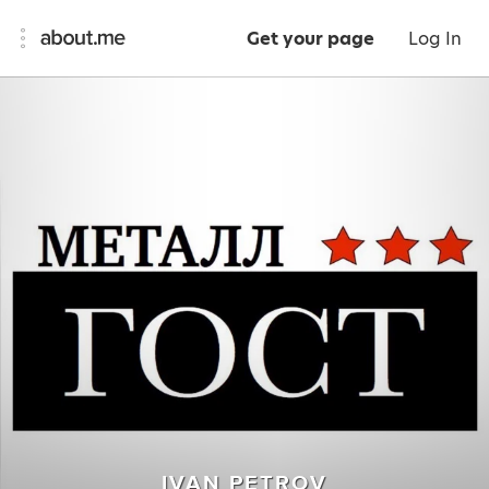
Get your page
Log In
IVAN PETROV