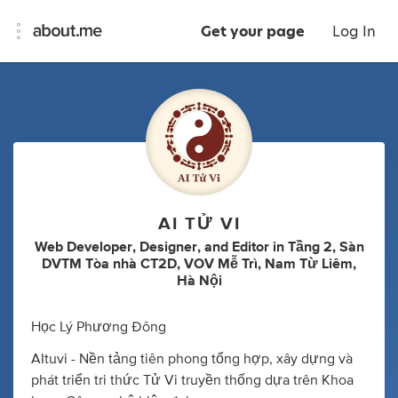
Get your page
Log In
AI TỬ VI
Web Developer
,
Designer
,
and
Editor
in
Tầng 2, Sàn
DVTM Tòa nhà CT2D, VOV Mễ Trì, Nam Từ Liêm,
Hà Nội
Học Lý Phương Đông
AItuvi - Nền tảng tiên phong tổng hợp, xây dựng và
phát triển tri thức Tử Vi truyền thống dựa trên Khoa