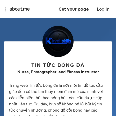
Get your page
Log In
TIN TỨC BÓNG ĐÁ
Nurse
,
Photographer
,
and
Fitness Instructor
Trang web
Tin tức bóng đá
là nơi mọi tín đồ túc cầu
giáo đều có thể tìm thấy niềm đam mê của mình với
các diễn biến thể thao nóng hổi toàn cầu được cập
nhật liên tục. Tại đây, bạn sẽ không bỏ lỡ bất kỳ tin
tức chuyển nhượng, phong độ đội bóng hay các