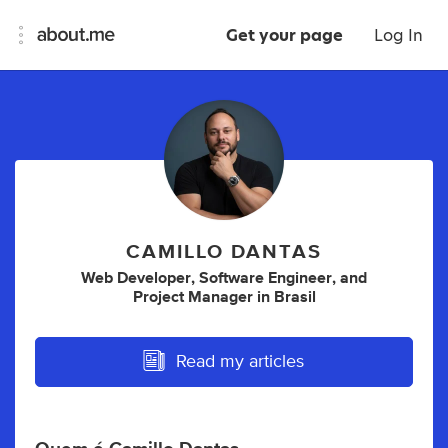
Get your page
Log In
CAMILLO DANTAS
Web Developer
,
Software Engineer
,
and
Project Manager
in
Brasil
Read my articles