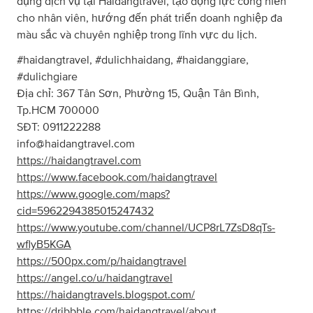
dụng dịch vụ tại Haidangtravel, tạo động lực cống hiến
cho nhân viên, hướng đến phát triển doanh nghiệp đa
màu sắc và chuyên nghiệp trong lĩnh vực du lịch.
#haidangtravel, #dulichhaidang, #haidanggiare,
#dulichgiare
Địa chỉ: 367 Tân Sơn, Phường 15, Quận Tân Bình,
Tp.HCM 700000
SĐT: 0911222288
info@haidangtravel.com
https://haidangtravel.com
https://www.facebook.com/haidangtravel
https://www.google.com/maps?
cid=5962294385015247432
https://www.youtube.com/channel/UCP8rL7ZsD8qTs-
wflyB5KGA
https://500px.com/p/haidangtravel
https://angel.co/u/haidangtravel
https://haidangtravels.blogspot.com/
https://dribbble.com/haidangtravel/about