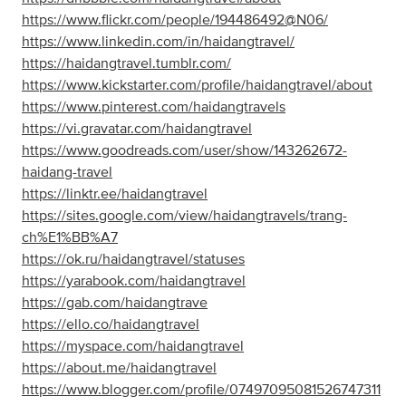
https://www.flickr.com/people/194486492@N06/
https://www.linkedin.com/in/haidangtravel/
https://haidangtravel.tumblr.com/
https://www.kickstarter.com/profile/haidangtravel/about
https://www.pinterest.com/haidangtravels
https://vi.gravatar.com/haidangtravel
https://www.goodreads.com/user/show/143262672-
haidang-travel
https://linktr.ee/haidangtravel
https://sites.google.com/view/haidangtravels/trang-
ch%E1%BB%A7
https://ok.ru/haidangtravel/statuses
https://yarabook.com/haidangtravel
https://gab.com/haidangtrave
https://ello.co/haidangtravel
https://myspace.com/haidangtravel
https://about.me/haidangtravel
https://www.blogger.com/profile/07497095081526747311