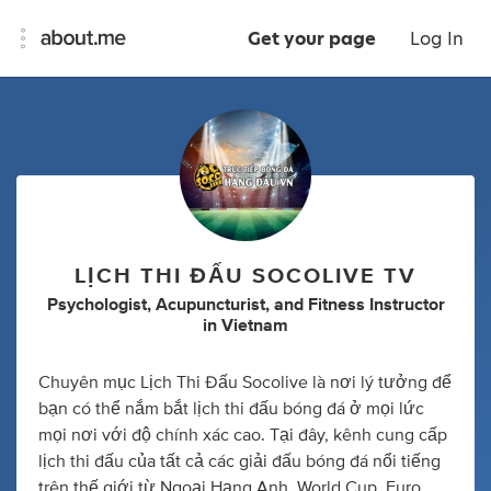
Get your page
Log In
LỊCH THI ĐẤU SOCOLIVE TV
Psychologist
,
Acupuncturist
,
and
Fitness Instructor
in
Vietnam
Chuyên mục Lịch Thi Đấu Socolive là nơi lý tưởng để
bạn có thể nắm bắt lịch thi đấu bóng đá ở mọi lức
mọi nơi với độ chính xác cao. Tại đây, kênh cung cấp
lịch thi đấu của tất cả các giải đấu bóng đá nổi tiếng
trên thế giới từ Ngoại Hạng Anh, World Cup, Euro,