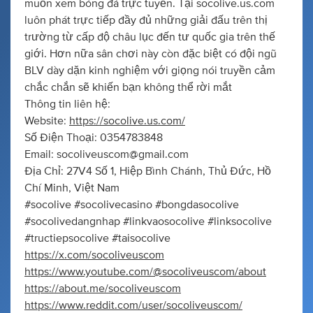
muốn xem bóng đá trực tuyến. Tại socolive.us.com
luôn phát trực tiếp đầy đủ những giải đấu trên thị
trường từ cấp độ châu lục đến tư quốc gia trên thế
giới. Hơn nữa sân chơi này còn đặc biệt có đội ngũ
BLV dày dặn kinh nghiệm với giọng nói truyền cảm
chắc chắn sẽ khiến bạn không thể rời mắt
Thông tin liên hệ:
Website:
https://socolive.us.com/
Số Điện Thoại: 0354783848
Email:
socoliveuscom@gmail.com
Địa Chỉ: 27V4 Số 1, Hiệp Bình Chánh, Thủ Đức, Hồ
Chí Minh, Việt Nam
#socolive #socolivecasino #bongdasocolive
#socolivedangnhap #linkvaosocolive #linksocolive
#tructiepsocolive #taisocolive
https://x.com/socoliveuscom
https://www.youtube.com/@socoliveuscom/about
https://about.me/socoliveuscom
https://www.reddit.com/user/socoliveuscom/