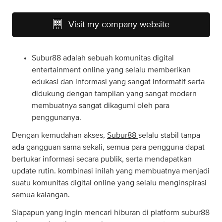
Visit my company website
Subur88 adalah sebuah komunitas digital
entertainment online yang selalu memberikan
edukasi dan informasi yang sangat informatif serta
didukung dengan tampilan yang sangat modern
membuatnya sangat dikagumi oleh para
penggunanya.
Dengan kemudahan akses,
Subur88
selalu stabil tanpa
ada gangguan sama sekali, semua para pengguna dapat
bertukar informasi secara publik, serta mendapatkan
update rutin. kombinasi inilah yang membuatnya menjadi
suatu komunitas digital online yang selalu menginspirasi
semua kalangan.
Siapapun yang ingin mencari hiburan di platform subur88