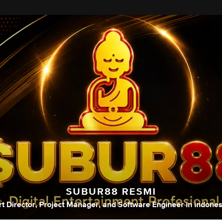
SUBUR88 RESMI
rt Director
,
Project Manager
,
and
Software Engineer
in
indones