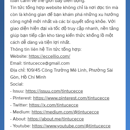
toàn cảnh về thế giới đầy biến động.
Tin tức tổng hợp website không chỉ là nơi đọc tin mà
còn là không gian để bạn khám phá những xu hướng
công nghệ mới nhất và các bí quyết sống khỏe. Với
giao diện hiện đại và tốc độ truy cập nhanh, nền tảng
giúp bạn tiếp cận kho tàng kiến thức khổng lồ một
cách dễ dàng và tiện lợi nhất.
Thông tin liên hệ Tin tức tổng hợp:
Website:
https://eccellio.com/
Email:
tintucecce@gmail.com
Địa chỉ: 109/45 Công Trường Mê Linh, Phường Sài
Gòn, Hồ Chí Minh
Social:
- Issuu:
https://issuu.com/tintucecce
- Pinterest:
https://www.pinterest.com/tintucecce
- Twitter:
https://x.com/tintucecce
- Medium:
https://medium.com/@tintucecce
- About:
https://about.me/tintucecce
- Youtube:
https://www.youtube.com/@tintucecce