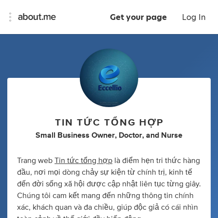
Get your page
Log In
TIN TỨC TỔNG HỢP
Small Business Owner
,
Doctor
,
and
Nurse
Trang web
Tin tức tổng hợp
là điểm hẹn tri thức hàng
đầu, nơi mọi dòng chảy sự kiện từ chính trị, kinh tế
đến đời sống xã hội được cập nhật liên tục từng giây.
Chúng tôi cam kết mang đến những thông tin chính
xác, khách quan và đa chiều, giúp độc giả có cái nhìn