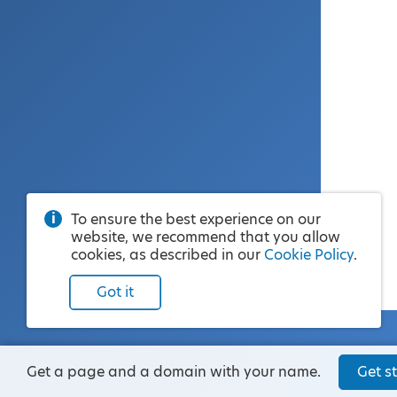
To ensure the best experience on our
website, we recommend that you allow
cookies, as described in our
Cookie Policy
.
Got it
Get a page and a domain with your name.
Get st