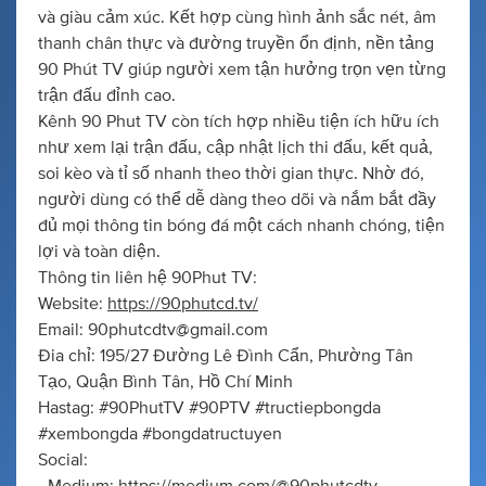
và giàu cảm xúc. Kết hợp cùng hình ảnh sắc nét, âm
thanh chân thực và đường truyền ổn định, nền tảng
90 Phút TV giúp người xem tận hưởng trọn vẹn từng
trận đấu đỉnh cao.
Kênh 90 Phut TV còn tích hợp nhiều tiện ích hữu ích
như xem lại trận đấu, cập nhật lịch thi đấu, kết quả,
soi kèo và tỉ số nhanh theo thời gian thực. Nhờ đó,
người dùng có thể dễ dàng theo dõi và nắm bắt đầy
đủ mọi thông tin bóng đá một cách nhanh chóng, tiện
lợi và toàn diện.
Thông tin liên hệ 90Phut TV:
Website:
https://90phutcd.tv/
Email:
90phutcdtv@gmail.com
Đia chỉ: 195/27 Đường Lê Đình Cẩn, Phường Tân
Tạo, Quận Bình Tân, Hồ Chí Minh
Hastag: #90PhutTV #90PTV #tructiepbongda
#xembongda #bongdatructuyen
Social: