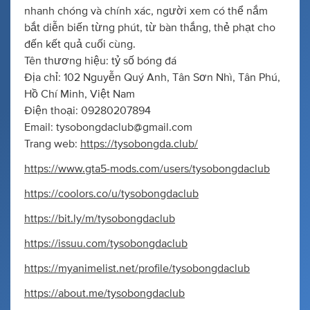
nhanh chóng và chính xác, người xem có thể nắm
bắt diễn biến từng phút, từ bàn thắng, thẻ phạt cho
đến kết quả cuối cùng.
Tên thương hiệu: tỷ số bóng đá
Địa chỉ: 102 Nguyễn Quý Anh, Tân Sơn Nhì, Tân Phú,
Hồ Chí Minh, Việt Nam
Điện thoại: 09280207894
Email:
tysobongdaclub@gmail.com
Trang web:
https://tysobongda.club/
https://www.gta5-mods.com/users/tysobongdaclub
https://coolors.co/u/tysobongdaclub
https://bit.ly/m/tysobongdaclub
https://issuu.com/tysobongdaclub
https://myanimelist.net/profile/tysobongdaclub
https://about.me/tysobongdaclub