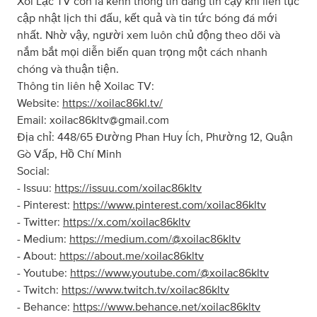
Xôi Lạc TV còn là kênh thông tin đáng tin cậy khi liên tục
cập nhật lịch thi đấu, kết quả và tin tức bóng đá mới
nhất. Nhờ vậy, người xem luôn chủ động theo dõi và
nắm bắt mọi diễn biến quan trọng một cách nhanh
chóng và thuận tiện.
Thông tin liên hệ Xoilac TV:
Website:
https://xoilac86kl.tv/
Email:
xoilac86kltv@gmail.com
Địa chỉ: 448/65 Đường Phan Huy Ích, Phường 12, Quận
Gò Vấp, Hồ Chí Minh
Social:
- Issuu:
https://issuu.com/xoilac86kltv
- Pinterest:
https://www.pinterest.com/xoilac86kltv
- Twitter:
https://x.com/xoilac86kltv
- Medium:
https://medium.com/@xoilac86kltv
- About:
https://about.me/xoilac86kltv
- Youtube:
https://www.youtube.com/@xoilac86kltv
- Twitch:
https://www.twitch.tv/xoilac86kltv
- Behance:
https://www.behance.net/xoilac86kltv