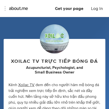
Get your page
Log In
XOILAC TV TRỰC TIẾP BÓNG ĐÁ
Acupuncturist
,
Psychologist
,
and
Small Business Owner
Kênh
Xoilac TV
đem đến cho người hâm mộ bóng đá
trải nghiệm xem trực tiếp ổn định, sắc nét và đầy
cuốn hút. Nền tảng này sở hữu kho trận đấu phong
phú, quy tụ nhiều giải đấu lớn nhỏ trên khắp thế giới,
giúp người xem dễ dàng theo dõi những màn so tài