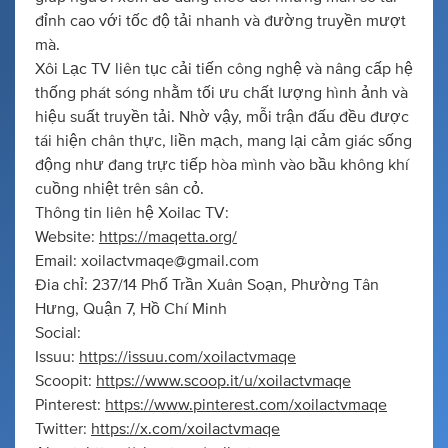
đỉnh cao với tốc độ tải nhanh và đường truyền mượt
mà.
Xôi Lạc TV liên tục cải tiến công nghệ và nâng cấp hệ
thống phát sóng nhằm tối ưu chất lượng hình ảnh và
hiệu suất truyền tải. Nhờ vậy, mỗi trận đấu đều được
tái hiện chân thực, liền mạch, mang lại cảm giác sống
động như đang trực tiếp hòa mình vào bầu không khí
cuồng nhiệt trên sân cỏ.
Thông tin liên hệ Xoilac TV:
Website:
https://maqetta.org/
Email:
xoilactvmaqe@gmail.com
Đia chỉ: 237/14 Phố Trần Xuân Soạn, Phường Tân
Hưng, Quận 7, Hồ Chí Minh
Social:
Issuu:
https://issuu.com/xoilactvmaqe
Scoopit:
https://www.scoop.it/u/xoilactvmaqe
Pinterest:
https://www.pinterest.com/xoilactvmaqe
Twitter:
https://x.com/xoilactvmaqe