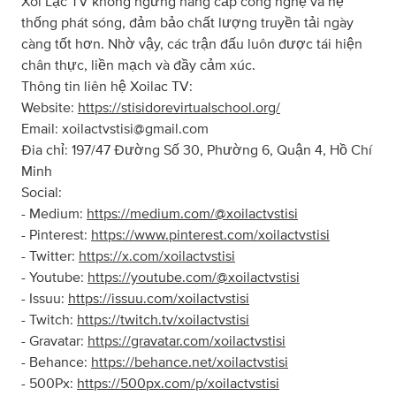
Xôi Lạc TV không ngừng nâng cấp công nghệ và hệ
thống phát sóng, đảm bảo chất lượng truyền tải ngày
càng tốt hơn. Nhờ vậy, các trận đấu luôn được tái hiện
chân thực, liền mạch và đầy cảm xúc.
Thông tin liên hệ Xoilac TV:
Website:
https://stisidorevirtualschool.org/
Email:
xoilactvstisi@gmail.com
Đia chỉ: 197/47 Đường Số 30, Phường 6, Quận 4, Hồ Chí
Minh
Social:
- Medium:
https://medium.com/@xoilactvstisi
- Pinterest:
https://www.pinterest.com/xoilactvstisi
- Twitter:
https://x.com/xoilactvstisi
- Youtube:
https://youtube.com/@xoilactvstisi
- Issuu:
https://issuu.com/xoilactvstisi
- Twitch:
https://twitch.tv/xoilactvstisi
- Gravatar:
https://gravatar.com/xoilactvstisi
- Behance:
https://behance.net/xoilactvstisi
- 500Px:
https://500px.com/p/xoilactvstisi