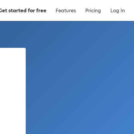
Get started for free
Features
Pricing
Log In