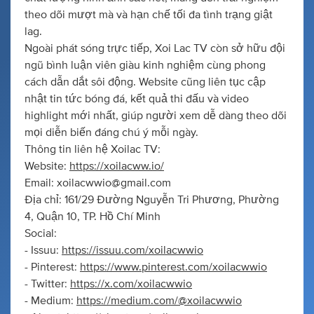
theo dõi mượt mà và hạn chế tối đa tình trạng giật
lag.
Ngoài phát sóng trực tiếp, Xoi Lac TV còn sở hữu đội
ngũ bình luận viên giàu kinh nghiệm cùng phong
cách dẫn dắt sôi động. Website cũng liên tục cập
nhật tin tức bóng đá, kết quả thi đấu và video
highlight mới nhất, giúp người xem dễ dàng theo dõi
mọi diễn biến đáng chú ý mỗi ngày.
Thông tin liên hệ Xoilac TV:
Website:
https://xoilacww.io/
Email:
xoilacwwio@gmail.com
Địa chỉ: 161/29 Đường Nguyễn Tri Phương, Phường
4, Quận 10, TP. Hồ Chí Minh
Social:
- Issuu:
https://issuu.com/xoilacwwio
- Pinterest:
https://www.pinterest.com/xoilacwwio
- Twitter:
https://x.com/xoilacwwio
- Medium:
https://medium.com/@xoilacwwio