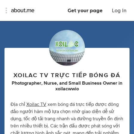
Get your page
Log In
XOILAC TV TRỰC TIẾP BÓNG ĐÁ
Photographer
,
Nurse
,
and
Small Business Owner
in
xoilacwwio
Địa chỉ
Xoilac TV
xem bóng đá trực tiếp được đông
đảo người hâm mộ lựa chọn nhờ giao diện dễ sử
dụng, tốc độ tải trang nhanh và đường truyền ổn định
trên nhiều thiết bị. Các trận đấu được phát sóng với
chất lượng hình ảnh sắc nét, mang đến trải nghiệm